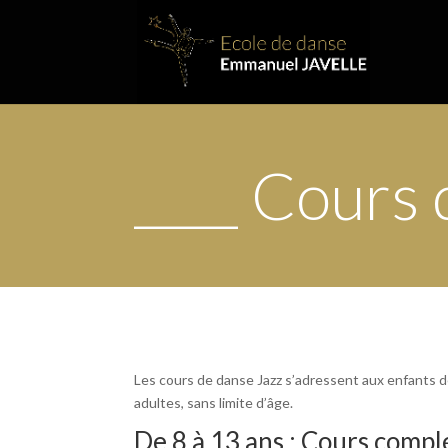
____ Cours
Les cours de danse Jazz s’adressent aux enfants de
adultes, sans limite d’âge.
De 8 à 13 ans : Cours comp